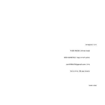
דרכי התקשרות
שעות פעילות: 9:00-18:00
טלפון ליצירת קשר: 050-6810762
מייל: ronit110670@gmail.com
כתובת: עוגן 10, טירת כרמל
מפת האתר
בית
אודות