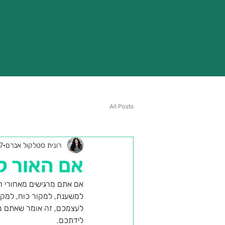
בית
אודות
השירותים שלי
מ
All Posts
רונית סטלקול אברם
7 בספט׳ 024
אם האור קו
אם אתם מרגישים מאחורי הע
למשענת, למקור כוח, למקו
לעצמכם, זה אומר שאתם מק
לידתכם.