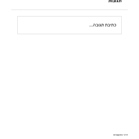
תגובות
הקשיבו ללב
כתיבת תגובה...
דרכי התקשרות