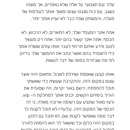
עליך וגם תצטער על אלה שלא נאמרים, אך משהו 
נשגב, עם כוח מגנטי עצום ימשוך אותך לעולמות של 
מעלה, והמשחק שפה כבר לא יעניין אותך יותר.
אתה אינך המעמד שלך, לא התארים, לא הרכוש, לא 
הכסף, אתה אינך קשור בהם יותר, אתה רק מעשיך 
לטוב ולרע ואיתם תרחף לעבר אותו עולם ששלח אותך 
כדי להצטייד בהם ואשר ינתב את ההמשך שלך בדיוק 
לפי מה שבחרת בסופו של דבר לעשות.
ואותו קבצן שאספת ושידלת לאכול, פתאום יהיה אוצר 
עצום במקום הזה, וההקרבה שעשית כדי שאשתך 
תוכל להתפתח, ירשם באור יקרות, וזה שסעדת את 
הוריך בימיהם הקשים, יכניס אותך למחלקת ה- vip, 
ורצוי מאוד שתגיע עם רשימה ארוכה מאלה, כי זה 
הכסף של המקום הזה, ובלעדיו לא תוכל לקנות לך 
דבר ממה שאפשר לקנות שם, לא תוכל גם לתקן 
במקום הזה כלום וכל שישאר לך הוא להמתין לתורך 
לגלגול הבא, להצטער על הזמן היקר שבזבזת ולקוות 