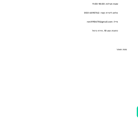
שעות פעילות: 9:00-18:00
טלפון ליצירת קשר: 050-6810762
מייל: ronit110670@gmail.com
כתובת: עוגן 10, טירת כרמל
מפת האתר
בית
אודות
השירותים שלי
מתאמנים מספרים
תקשורת
ספרים
בלוג
שאלות ותשובות
צור קשר
מדיניות פרטיות
הצהרת נגישות