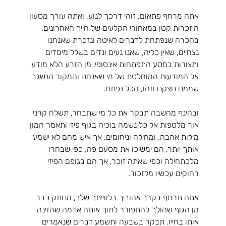
אתה מרחף פתאום, זוהי דרכך לנוע, ואתה עורך מסעון 
היזכרות קטן במאחורי הקלעים של חייך האחרונים, 
בהכרה שנפתחת לדברים לאיטה ונזכרת שאנחנו 
נצחיים, שאין כליה, שאנו נעים ונדים בשלל מימדים 
ותצורות במסע התפתחות אינסופי, מן הזרע הלא מודע 
אל המודעות המוחלטת של מי שאנחנו והמקור הנשגב 
שממנו נוצקנו וזהו, הכל נפתח.
ובהינף מחשבה תבקר את כל מי שתבחר, תשלח קרני 
אור מלטפות אל כל נשמה בוכיה בגוף פיזי ותאמר המון 
מילות אהבה, ומחילה וניחומים, אך איש מהם לא ישמע 
אותך יותר, הם ימשיכו את מסעם פה, כפי שבחרו 
מלכתחילה וכפי שאתה זוכר, אך הם בגופם הפיזי 
רחוקים עכשיו מלזכור.
אתה תרחף בקרב אהוביך בלווייתך שלך, מנותק כבר 
מן הגוף שהולך להתפורר לתוך אותה אדמה שהזינה 
אותו בחייו. תבקר בשבעה ותשמע דברים שנאמרים 