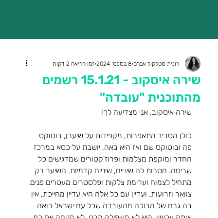
רונית סטלקול אברם
8 בספט׳ 2024
זמן קריאה 2 דקות
שירה איסקוב - 15.1.21 רשמים
מהתוכנית "עובדה"
שירה איסקוב, אני מצדיעה לך!
כולן מסביב מתאפרות, מקפידות על שיערן, בוטוקס 
פה ובוטוקס שם ואז היא באה, יושבת על כסא במרכז 
החדר ומוקפת מצלמות ופרוז'קטורים שמדגישים כל 
שריטה. חסרות לה שיניים, שיניים קדמיות. השיער רק 
מתחיל לצמוח וערימת צלקות ופלסטרים מעטרים פנים, 
צוואר וזרועות. ועדיין עם כל אלה היא עדיין מחייכת, אין 
בה גרם של מבוכה מהעובדה שכל עם ישראל רואה 
אותה עכשיו. היא לא משפילה מבט, לא מניחה את כף 