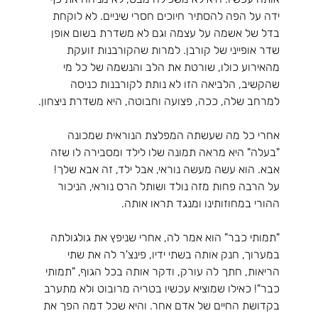
ידה על הפה להסתיר חיוכים חסרי שיניים. לא לוקחת 
בדל של אשמה על עצמה וגם לא משדרת בשום אופן 
שדר אופייני של קורבן. למרות שהקורבנות זועקת 
מהאירוע כולו, שורטת את הלב והנשמה של כל מי 
שהקשיב, הלביאה הזו לא נותת לקורבנות כניסה 
למרחב שלה, ככה, פצועה וחבוטה, היא משדרת ניצחון.
אחרי כל מה שעשתה המפלצת הנוראית שמכונה 
"בעלה" היא מראה תמונה שלו לילד ומסבירה לו שזה 
אבא. הוא עשה מעשה נוראי, אבל ילד, זה אבא שלך! 
על הרבה פחות מזה נולד ושותל הרס נוראי, הניכור 
ההורי במחוזותינו ומנגד תראו אותה.
"תמותי כבר" הוא אמר לה, אחרי שניפץ את גולגולתה 
במערוך, חנק אותה בשתי ידיו, פינצ'ר לה את שתי 
הריאות, חתך לה עורק, ודקר אותה בכל הגוף, "תמותי 
כבר"! כאילו שמוציא עכשיו בטריה מרובוט ולא מתערב 
בקדושת החיים של אדם אחר. והיא שכל דמה הפך את 