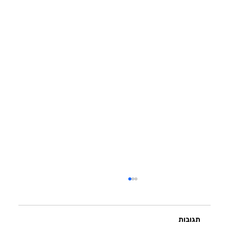
תגובות
הקשיבו ללב