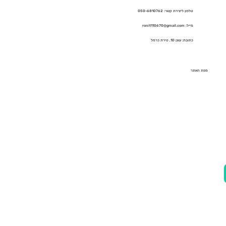
טלפון ליצירת קשר: 050-6810762
מייל: ronit110670@gmail.com
כתובת: עוגן 10, טירת כרמל
מפת האתר
בית
אודות
השירותים שלי
מתאמנים מספרים
תקשורת
ספרים
בלוג
שאלות ותשובות
צור קשר
מדיניות פרטיות
הצהרת נגישות