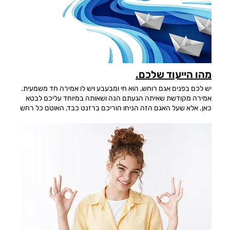
מהו הייעוד שלכם.
יש לכם בפנים אגם רוחש, הוא חי ומבעבע ויש לו אמירה חד משמעית.
אמירה מקודשת שאיתה הגעתם הנה ושאותה במיוחד עליכם לבטא
כאן. אלא שעל האגם הזה הניחו הוריכם ברזנט כבד, האוטם כל רחש
טבעי וקסום שאגמכם המופלא מייצר ואם לא הם עשו זאת, אז עשו
זאת בית הספר, הצבא, התרבות העכשווית וכל מה שעיצב את
אישיותכם. זה היה יכול להיות בסדר לולא החזיק האגם הזה
במשמעות היחידה למסע הקצוב שאותו הגעתם הנה לעשות. זה אשר
למענו בחרתם את ההורים המתאימים, כרתתם הסכמים עם שלל
דמויות והצבתם לעצמכם רשימת מטרות שתקפיץ אתכם במרחב
המוזהב לרמות של סיפוק שלא יתוארו. זה שלמענו טרחתם ורקמתם
דמות ואיתה נכנסתם לתעלת הלידה המדויקת שנועדה להביאכם
הלום. מי שמבין בפנימיותו העמוקה, לאור האמור פה, שהינו בין
מחטיאי המטרה, ישנם מעשים אקטיביים שכדאי שכבר יעשה כדי
לצאת משנתו העמוקה. ראשית, שיקדיש ברמה יומיומית לדבר שהוא
מתמלא מעשייתו, בלי הסברים מיותרים ובלי שאלות. שנית, שיתחיל