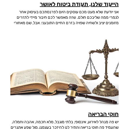
הייעוד שלנו, תעודת ביטוח לאושר
אני יודעת שלא מעט מכם עוסקים היום לפרנסתכם בעיסוק אחר
לגמרי ממה שליבכם חולם. שזה מאפשר לכם חיבור מיידי לתזרים
מזומנים יציב ולשחיה שפויה בזרם החיים התובעני. אבל, שם מאחורי
המסיכה, יושב לו כשרון ענקי בלתי ממומש, שאף תגמול כספי
מהעיסוק העכשווי אינו מצליח למחוק מהתודעה וזה מנקר שם וינקר
שם עד שתעצמו את עיניכם. הכשרון הזה קשור בייעוד שלכם ולזה אין
שום תחליף בכמה רמות. אחת, שזה נובע מכם בטבעיות נטולת
מאמץ, שניה, שהמימוש של זה בחייכם, הוא סוד לביטוי מתמשך ובר
קיימא של אושר אינסופי ושלישית, שכל שיעורי ההתפתחות שלשמם
הגעתם הנה והדמויות שאיתן כרתתם בריתות למימוש אותם שיעורים,
שזורים כבר מראש בנתיב הזה. לכן אופטימלי וחיוני בכל רמה
אפשרית שתפסעו עליו. אני יצאתי ללמוד משפטים בגיל 45, הגשמת
חלום ישן לעשות וי על לימודים אקדמאים. בחרתי בו כי הוא היה אז
רלוונטי לעיסוקי כמזכירת איגוד מקצועי ועשיתי בו חייל. זה היה מסע
סיזיפי. הלימודים עצמם, הנסיעות, העבודות, המבחנים והתמחות
שנחשבה יוקרתית לכל הדיעות, אך אצלי נחוותה כקוטב הצפוני.
והצטיינתי, גליונות עמוסים במאיות וממוצע סופי של 97.1, אבל זו היתה
רק מדרגה בדרך, בשום אופן לא הדרך עצמה. והסבל הזה בדיעבד
נועד לסמן לי שלא לשגות חלילה ולהישאר שם. ולכן בהקבלה לסיפור
חוקי הבריאה
יציאת מצריים, היה הפרק הזה באופן מובהק, המדבר האישי שלי לפני
הגיעי אל הארץ המובטחת. עברתי עוד כמה מבחנים בדרך, כדי
יש פה מנהל לאירוע, אינסופי, בלתי מוגבל, מלא חכמה, אהבה וחמלה,
שהשמיים יראו שאני "מתאבדת" על הייעוד שלי וכדי שיתירו לי את
שהעמיד פה חוקי בריאה והתיר לנו להיזכר בעצמנו, מול שפע אתגרים