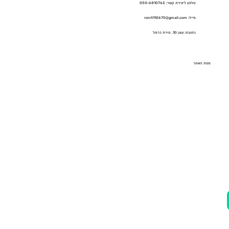
טלפון ליצירת קשר: 050-6810762
מייל: ronit110670@gmail.com
כתובת: עוגן 10, טירת כרמל
מפת האתר
בית
אודות
השירותים שלי
מתאמנים מספרים
תקשורת
ספרים
בלוג
שאלות ותשובות
צור קשר
מדיניות פרטיות
הצהרת נגישות