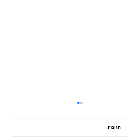
תגובות
הקשיבו ללב